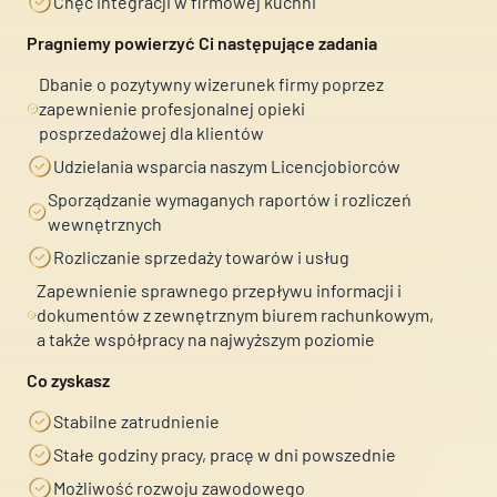
Chęć integracji w firmowej kuchni
E-mail
E-mail
Wiadomość
Pragniemy powierzyć Ci następujące zadania
Dbanie o pozytywny wizerunek firmy poprzez
Telefon
Telefon
zapewnienie profesjonalnej opieki
posprzedażowej dla klientów
Wiadomość*
Wiadomość*
Udzielania wsparcia naszym Licencjobiorców
Wyrażam zgodę na przetwarzanie moich danych
osobowych zgodnie z przepisami o ochronie danych
Sporządzanie wymaganych raportów i rozliczeń
wewnętrznych
osobowych w związku z udzieleniem odpowiedzi na
zapytanie wysłane przez formularz kontaktowy...
(
Rozliczanie sprzedaży towarów i usług
czytaj dalej )
Zapewnienie sprawnego przepływu informacji i
dokumentów z zewnętrznym biurem rachunkowym,
a także współpracy na najwyższym poziomie
Co zyskasz
Stabilne zatrudnienie
Stałe godziny pracy, pracę w dni powszednie
Wyrażam zgodę na przetwarzanie moich danych
Wyrażam zgodę na przetwarzanie moich danych
Możliwość rozwoju zawodowego