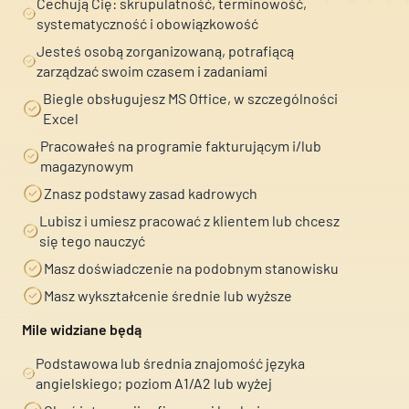
Cechują Cię: skrupulatność, terminowość,
systematyczność i obowiązkowość
Nieklasyfikowane pliki cookie, to pliki, które są w procesie
klasyfikowania, wraz z dostawcami poszczególnych ciasteczek.
Jesteś osobą zorganizowaną, potrafiącą
zarządzać swoim czasem i zadaniami
Biegle obsługujesz MS Office, w szczególności
Odrzuć
Excel
Zapisz moje preferencje
Pracowałeś na programie fakturującym i/lub
magazynowym
Imię i Nazwisko
Akceptuj wszystko
Znasz podstawy zasad kadrowych
Lubisz i umiesz pracować z klientem lub chcesz
Telefon
się tego nauczyć
Masz doświadczenie na podobnym stanowisku
Masz wykształcenie średnie lub wyższe
Email
Mile widziane będą
Imie i nazwisko
Imie i nazwisko
Podstawowa lub średnia znajomość języka
CV
angielskiego; poziom A1/A2 lub wyżej