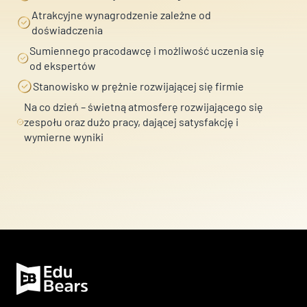
osobowych zgodnie z przepisami o ochronie danych
osobowych zgodnie z przepisami o ochronie danych
Atrakcyjne wynagrodzenie zależne od
osobowych w związku z udzieleniem odpowiedzi na
osobowych w związku z udzieleniem odpowiedzi na
doświadczenia
zapytanie wysłane przez formularz kontaktowy...
zapytanie wysłane przez formularz kontaktowy...
(
(
Sumiennego pracodawcę i możliwość uczenia się
czytaj dalej )
czytaj dalej )
od ekspertów
Stanowisko w prężnie rozwijającej się firmie
Na co dzień – świetną atmosferę rozwijającego się
zespołu oraz dużo pracy, dającej satysfakcję i
wymierne wyniki