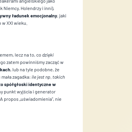
peakerami angielskiego jako
k Niemcy, Holendrzy i inni),
ywny ładunek emocjonalny
, jaki
o w XXI wieku.
 działać w zamierzony sposób
lemem, lecz na to, co
dzięki
ego zatem powinniśmy zacząć w
 lub funkcjonowanie strony,
ykach
, lub na tyle podobne, że
u mała zagadka:
ile jest np. takich
 to spółgłoski identyczne w
y punkt wyjścia i generator
użytkownicy zachowują się na
A propos „uświadomienia”, nie
lem jest wyświetlanie reklam,