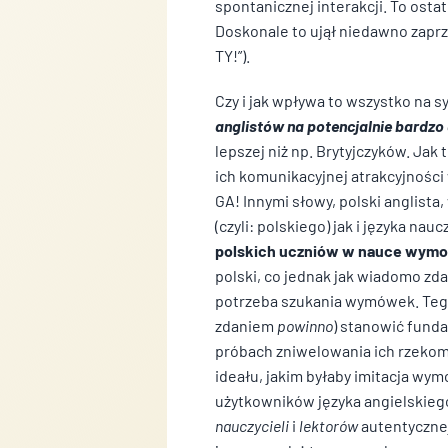
spontanicznej interakcji. To ost
Doskonale to ujął niedawno zaprz
TY!”).
Czy i jak wpływa to wszystko na s
anglistów na potencjalnie bardzo 
lepszej niż np. Brytyjczyków. Ja
ich komunikacyjnej atrakcyjności
GA! Innymi słowy, polski anglist
(czyli: polskiego) jak i języka na
polskich uczniów w nauce wym
polski, co jednak jak wiadomo zda
potrzeba szukania wymówek. Tego 
zdaniem
powinno
) stanowić fund
próbach zniwelowania ich rzekomy
ideału, jakim byłaby imitacja wy
Wykorzystujemy pliki cookie 
użytkowników języka angielskieg
naszej witrynie. Informacje 
nauczycieli
i
lektorów
autentycznej
analitycznym. Partnerzy mog