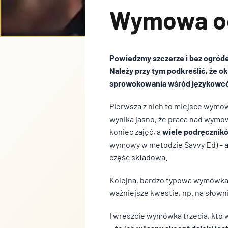
Wymowa od
Powiedzmy szczerze i bez ogróde
Należy przy tym podkreślić, że 
sprowokowania wśród językowcó
Pierwsza z nich to miejsce wymow
wynika jasno, że praca nad wymową
koniec zajęć, a
wiele podręcznik
wymowy w metodzie Savvy Ed) – a z
część składowa.
Kolejna, bardzo typowa wymówka
ważniejsze kwestie, np. na słown
I wreszcie wymówka trzecia, kto w