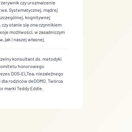
rzerywnik czy urozmaicenie
ctwa. Systematycznej, mądrej
szczególnej, kognitywnej
o, czy stanie się ona czynnikiem
swoje możliwości, w zasadniczym
 jak i naszej własnej.
zelny konsultant ds. metodyki
k komitetu honorowego
prezes DOS-ELTea, niezależnego
ki dla rodziców deDOMO. Twórca
r marki Teddy Eddie.