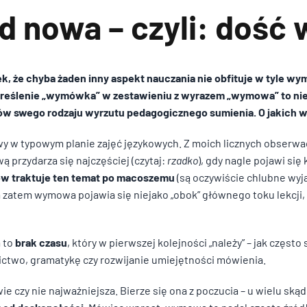
 nowa – czyli: doś
Wyrażam zgodę na przetwar
k, że chyba żaden inny aspekt nauczania nie obfituje w tyle 
ochronie danych osobowych
określenie „wymówka” w zestawieniu z wyrazem „wymowa” to nie 
wysłane przez formularz ko
w swego rodzaju wyrzutu pedagogicznego sumienia. O jaki
Wyrażam zgodę na przetwar
Wyrażam zgodę na przetwar
y w typowym planie zajęć językowych. Z moich licznych obserwac
ochronie danych osobowych
ochronie danych osobowych
 przydarza się najczęściej (czytaj:
rzadko
), gdy nagle pojawi się
wysłane przez formularz ko
wysłane przez formularz ko
ów traktuje ten temat po macoszemu
(są oczywiście chlubne wyj
atem wymowa pojawia się niejako „obok” głównego toku lekcji, a n
 to
brak czasu
, który w pierwszej kolejności „należy” – jak często 
ictwo, gramatykę czy rozwijanie umiejętności mówienia.
ie czy nie najważniejsza. Bierze się ona z poczucia – u wielu ską