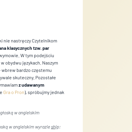
dawców i reklamodawców
gólnych ciasteczek.
i nie nastręczy Czytelnikom
na klasycznych tzw. par
w wymowie. W tym podejściu
eptuj wszystko
w obydwu językach. Naszym
 – wbrew bardzo częstemu
ebywale skuteczny. Pozostałe
wymawiam
z udawanym
ie
Gra o Pron
), spróbujmy jednak
łgłoską w angielskim
oską w angielskim wyrazie
sh
ip
;