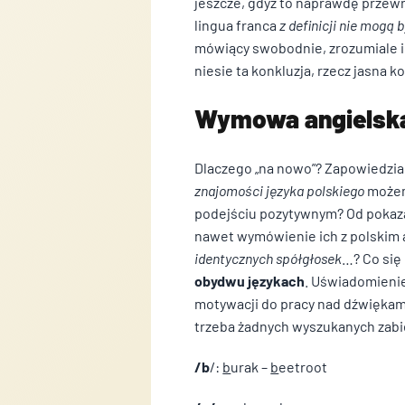
jeszcze, gdyż to naprawdę przewr
ich usług.
lingua franca
z definicji nie mogą 
mówiący swobodnie, zrozumiale i
Niezbędne
niesie ta konkluzja, rzecz jasna 
Niezbędne pliki cookie mają 
Wymowa angielska
bez nich. Te pliki cookie ni
Preferencje
Dlaczego „na nowo”? Zapowiedzian
znajomości języka polskiego
możem
Pliki cookie dotyczące prefer
podejściu pozytywnym? Od pokaza
np. preferowany język lub reg
nawet wymówienie ich z polskim 
identycznych spółgłosek
…? Co się
Statystyka
obydwu językach
. Uświadomienie
Statystyczne pliki cookie po
motywacji do pracy nad dźwiękami
stronie, gromadząc i zgłasz
trzeba żadnych wyszukanych zabie
Marketing
/b
/:
b
urak –
b
eetroot
Marketingowe pliki cookie st