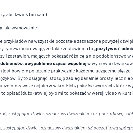
jące dla poszczególnych użytkowników i tym samym bardziej cenne dla wy
ery, ale dźwięk ten sam)
się, ale wymowa nie)
, to pliki, które są w procesie klasyfikowania, wraz z dostawcami poszcze
ie przykładów na wszystkie pozostałe zaznaczone powyżej dźwięk
zy tym zwrócić uwagę, że takie zestawienia to
„pozytywna” odmia
 czyli zestawień, mających pokazać różnicę a nie podobieństwo 
Zapisz moje preferencje
Akc
odobieństw, uwypuklenie części wspólnej
w wymowie dźwięków 
 jest bowiem pokazanie praktycznie każdemu uczącemu się, że
języków. By to osiągnąć, stosuję zabieg banalnie prosty, lecz ni
 uczniom zawsze najpierw w krótkich,
polskich
wyrazach, które 
 to opisać (dużo łatwiej było mi to pokazać w wersji video w kurs
hrać
, zastępując dźwięk oznaczony dwuznakiem ‘cz’ początkową spó
o
, zastępując dźwięk oznaczony dwuznakiem ‘sz’ początkową spółgł