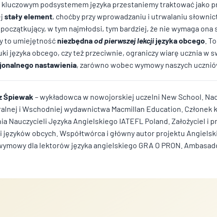
tym kluczowym podsystemem języka przestaniemy traktować jako p
ej
stały element
, choćby przy wprowadzaniu i utrwalaniu słowni
początkujący, w tym najmłodsi, tym bardziej, że nie wymaga ona 
y to umiejętność
niezbędna
od pierwszej lekcji
języka obcego
. T
 języka obcego, czy też przeciwnie, ograniczy wiarę ucznia w 
jonalnego nastawienia
, zarówno wobec wymowy naszych uczniów,
rz Śpiewak
– wykładowca w nowojorskiej uczelni New School. Nac
ralnej i Wschodniej wydawnictwa Macmillan Education. Człone
 Nauczycieli Języka Angielskiego IATEFL Poland. Założyciel i 
i języków obcych. Współtwórca i główny autor projektu Angiels
wymowy dla lektorów języka angielskiego GRA O PRON. Ambasado