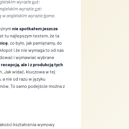
ngielskim wyrazie
p
ut
;
angielskim wyrazie
c
at
;
ką w angielskim wyrazie
h
ome
.
icznym
nie spotkałem jeszcze
st tu najlepszym testem, że ta
nicę
, co było, jak pamiętamy, do
łopot i że nie wymaga to od nas
ajdować i wymawiać wybrane
z recepcją, ale i z produkcją tych
. Jak widać, kluczowa w tej
 a nie od razu w języku
lemów. To samo podejście można z
jakości kształcenia wymowy