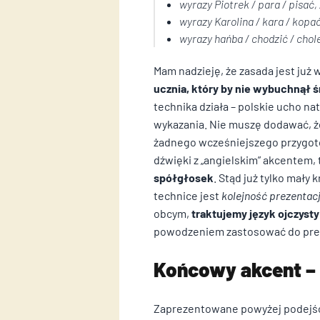
wyrazy
Piotrek / para / pisać
,
wyrazy
Karolina / kara / kopa
wyrazy
hańba / chodzić / chol
Mam nadzieję, że zasada jest ju
ucznia, który by nie wybuchnął 
technika działa – polskie ucho na
wykazania. Nie muszę dodawać, ż
żadnego wcześniejszego przygoto
dźwięki z „angielskim” akcentem
spółgłosek
. Stąd już tylko mał
technice jest
kolejność prezentac
obcym,
traktujemy język ojczyst
powodzeniem zastosować do prez
Końcowy akcent –
Zaprezentowane powyżej podejśc