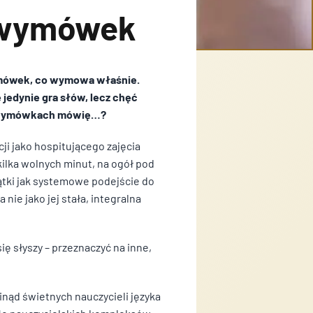
ć wymówek
zanie moich danych osobowych zgodnie z przepisami o
wymówek, co wymowa właśnie.
 w związku z udzieleniem odpowiedzi na zapytanie
jedynie gra słów, lecz chęć
ntaktowy...
( czytaj dalej )
ch wymówkach mówię…?
zanie moich danych osobowych zgodnie z przepisami o
zanie moich danych osobowych zgodnie z przepisami o
ji jako hospitującego zajęcia
 w związku z udzieleniem odpowiedzi na zapytanie
 w związku z udzieleniem odpowiedzi na zapytanie
 kilka wolnych minut, na ogół pod
ntaktowy...
ntaktowy...
( czytaj dalej )
( czytaj dalej )
ątki jak systemowe podejście do
ie jako jej stała, integralna
się słyszy – przeznaczyć na inne,
dinąd świetnych nauczycieli języka