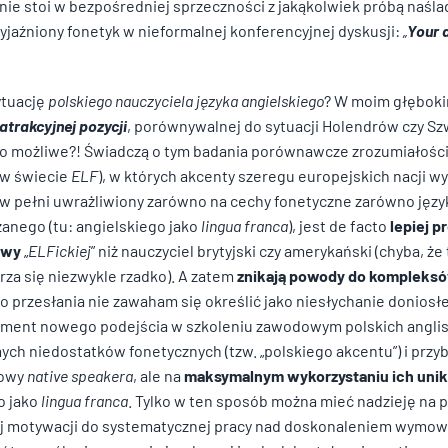
atnie stoi w bezpośredniej sprzeczności z jakąkolwiek próbą naś
yjaźniony fonetyk w nieformalnej konferencyjnej dyskusji:
„
Your 
ytuację
polskiego nauczyciela języka angielskiego
? W moim głębok
atrakcyjnej pozycji
, porównywalnej do sytuacji Holendrów czy Sz
k to możliwe?! Świadczą o tym badania porównawcze zrozumiałoś
 w świecie
ELF
), w których akcenty szeregu europejskich nacji wy
a, w pełni uwrażliwiony zarówno na cechy fonetyczne zarówno jęz
uczanego (tu: angielskiego jako
lingua franca
), jest de facto
lepiej 
owy
„
ELFickiej
” niż nauczyciel brytyjski czy amerykański (chyba, że
rza się niezwykle rzadko). A zatem
znikają
powody do kompleks
przesłania nie zawaham się określić jako niesłychanie doniosł
ament nowego podejścia w szkoleniu zawodowym polskich anglist
ch niedostatków fonetycznych (tzw. „polskiego akcentu”) i przybl
mowy
native speakera
, ale na
maksymalnym wykorzystaniu ich uni
do spersonalizowania treści i reklam, aby oferować funkcje społecznościo
o jako
lingua franca
. Tylko w ten sposób można mieć nadzieję na 
o tym, jak korzystasz z naszej witryny, udostępniamy partnerom społeczn
 motywacji do systematycznej pracy nad doskonaleniem wymowy 
ą połączyć te informacje z innymi danymi otrzymanymi od Ciebie lub uzys