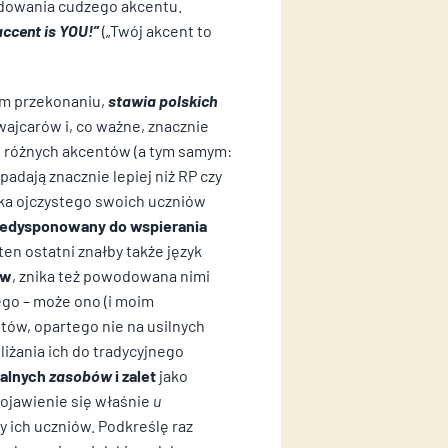
ladowania cudzego akcentu.
accent is YOU!”
(„Twój akcent to
im przekonaniu,
stawia polskich
wajcarów i, co ważne, znacznie
ci różnych akcentów (a tym samym:
padają znacznie lepiej niż RP czy
yka ojczystego swoich uczniów
predysponowany do wspierania
 ten ostatni znałby także język
ów
, znika też powodowana nimi
ego – może ono (i moim
ów, opartego nie na usilnych
iżania ich do tradycyjnego
kalnych
zasobów
i zalet
jako
we i analizować ruch w
pojawienie się właśnie
u
ościowym, reklamowym i
ich uczniów. Podkreślę raz
kanymi podczas korzystania z