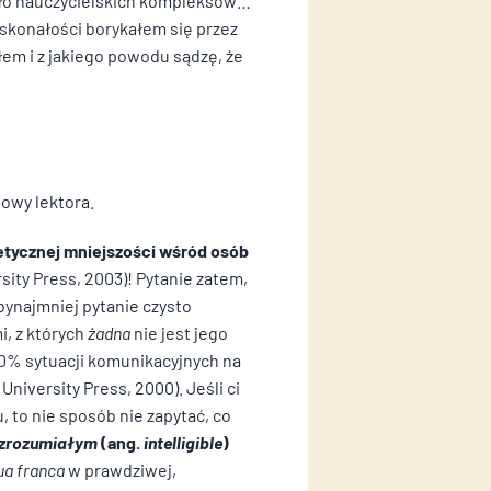
dło nauczycielskich kompleksów…
oskonałości borykałem się przez
łem i z jakiego powodu sądzę, że
mowy lektora.
metycznej mniejszości wśród osób
sity Press, 2003)! Pytanie zatem,
bynajmniej pytanie czysto
i, z których
żadna
nie jest jego
80% sytuacji komunikacyjnych na
 University Press, 2000). Jeśli ci
 to nie sposób nie zapytać, co
zrozumiałym
(ang.
intelligible
)
gua franca
w prawdziwej,