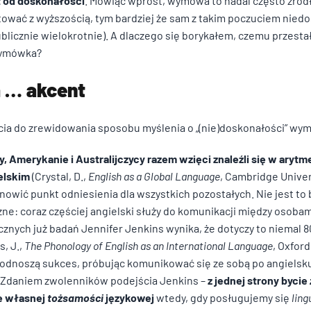
t od doskonałości
. Mówiąc wprost, wymowa to nadal często źró
ktować z wyższością, tym bardziej że sam z takim poczuciem nied
ublicznie wielokrotnie). A dlaczego się borykałem, czemu przesta
 wymówka?
a … akcent
ścia do zrewidowania sposobu myślenia o „(nie)doskonałości” wy
y, Amerykanie i Australijczycy razem wzięci znaleźli się w aryt
elskim
(Crystal, D.,
English as a Global Language
, Cambridge Univer
nowić punkt odniesienia dla wszystkich pozostałych. Nie jest to 
ne: coraz częściej angielski służy do komunikacji między osobam
znych już badań Jennifer Jenkins wynika, że dotyczy to niemal 
, J.,
The Phonology of English as an International Language
, Oxford
odnoszą sukces, próbując komunikować się ze sobą po angielsku,
u. Zdaniem zwolenników podejścia Jenkins –
z jednej strony bycie
ie własnej
tożsamości
językowej
wtedy, gdy posługujemy się
lin