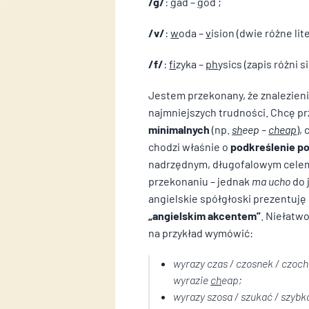
/g/
:
g
ad –
g
od ;
które są istotne i interesu
strony trzeciej.
/v/
:
w
oda –
v
ision (dwie różne lit
Nieklasyfikowane
/f/
:
f
izyka –
ph
ysics (zapis różni 
Nieklasyfikowane pliki cookie
Jestem przekonany, że znalezien
najmniejszych trudności. Chcę pr
minimalnych
(np.
sh
eep –
cheap
),
Odrzuć
chodzi właśnie o
podkreślenie p
nadrzędnym, długofalowym celem
przekonaniu – jednak
ma ucho
do 
angielskie spółgłoski prezentuję
„angielskim akcentem”
. Niełatwo
na przykład wymówić:
wyrazy
czas / czosnek / czoc
wyrazie
ch
eap
;
wyrazy
szosa / szukać / szybk