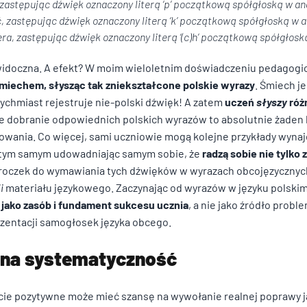
 zastępując dźwięk oznaczony literą ‘p’ początkową spółgłoską w a
ć
, zastępując dźwięk oznaczony literą ‘k’ początkową spółgłoską w 
era
, zastępując dźwięk oznaczony literą ‘(c)h’ początkową spółgłos
ż widoczna. A efekt? W moim wieloletnim doświadczeniu pedagog
śmiechem, słysząc tak zniekształcone polskie wyrazy
. Śmiech je
tychmiast rejestruje nie-polski dźwięk! A zatem
uczeń
słyszy
róż
e dobranie odpowiednich polskich wyrazów to absolutnie żaden k
wania. Co więcej, sami uczniowie mogą kolejne przykłady wyn
, tym samym udowadniając samym sobie, że
radzą sobie nie tylko 
y kroczek do wymawiania tych dźwięków w wyrazach obcojęzycznych
ji
materiału językowego. Zaczynając od wyrazów w języku polskim,
y jako zasób i fundament sukcesu ucznia
, a nie jako źródło prob
entacji samogłosek języka obcego.
 na systematyczność
ie pozytywne może mieć szansę na wywołanie realnej poprawy 