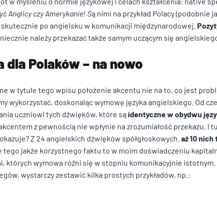
ót w myśleniu o normie językowej i celach kształcenia: native s
być Anglicy czy Amerykanie
!
S
ą nimi na przykład Polacy (podobnie ja
 skutecznie po angielsku w komunikacji międzynarodowej.
Pozyt
koniecznie należy przekazać także samym uczącym się angielskieg
kluczowe znaczenie dla podstawowych funkcji witryny i witryna nie będzie
 dla Polaków – na nowo
e przechowują żadnych danych umożliwiających identyfikację osoby.
e w tytule tego wpisu położenie akcentu nie na to, co jest prob
y wykorzystać, doskonaląc wymowę języka angielskiego. Od cz
encji umożliwiają stronie zapamiętanie informacji, które zmieniają wygląd
nia uczniowi tych dźwięków, które są
identyczne w obydwu jęz
ion, w którym znajduje się użytkownik.
akcentem z pewnością nie wpłynie na zrozumiałość przekazu. I t
 okazuje? Z 24 angielskich dźwięków spółgłoskowych.
aż 10 nich
 tego jakże korzystnego faktu to w moim doświadczeniu kapitaln
magają właścicielem stron internetowych zrozumieć, w jaki sposób różni 
, których wymowa różni się w stopniu komunikacyjnie istotnym. 
ając anonimowe informacje.
gów, wystarczy zestawić kilka prostych przykładów, np.:
osowane są w celu śledzenia użytkowników na stronach internetowych. Ce