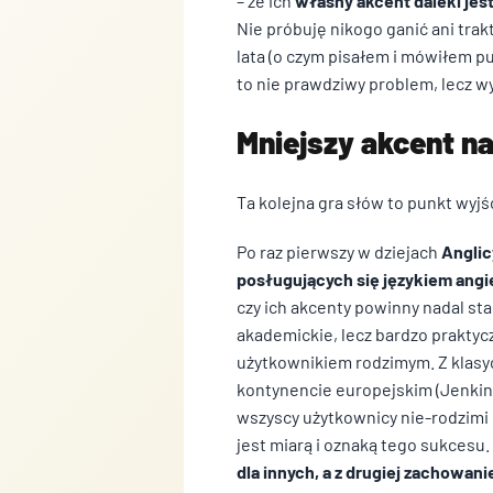
– że ich
własny akcent daleki jes
Nie próbuję nikogo ganić ani tra
lata (o czym pisałem i mówiłem p
to nie prawdziwy problem, lecz
Mniejszy akcent n
Ta kolejna gra słów to punkt wyj
Po raz pierwszy w dziejach
Anglic
posługujących się językiem angi
czy ich akcenty powinny nadal sta
akademickie, lecz bardzo praktycz
użytkownikiem rodzimym. Z klasyc
kontynencie europejskim (Jenkins
wszyscy użytkownicy nie-rodzimi 
jest miarą i oznaką tego sukces
dla innych, a z drugiej zachowan