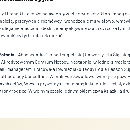
y i techniki, to może pojawić się wiele czynników, które mogą 
w należą: przerywanie rozmówcy i wchodzenie mu w słowo, wmaw
 uleganie emocjom. Jeśli chcemy aktywnie słuchać i co za tym i
powinniśmy tych pułapek unikać.
Matonia
– Absolwentka filologii angielskiej Uniwersytetu Śląskie
r w Akredytowanym Centrum Metody. Następnie, w jednej z macier
ak i managerem. Pracowała również jako Teddy Eddie Lesson Sup
ethodology Consultant. W praktyce zawodowej wierzy, że pozyty
ych celów. W życiu prywatnym jest mamą kilkuletniej Emilki, dz
strony rodzica. W wolnym czasie jednym okiem czyta książki, a dru