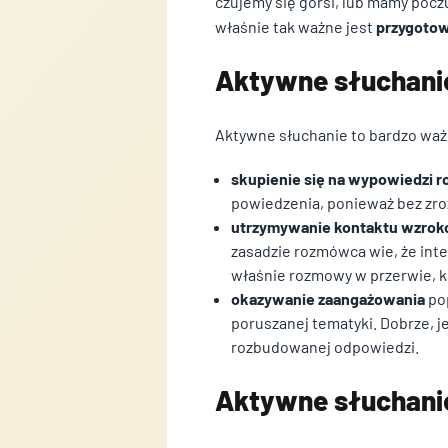
czujemy się gorsi, lub mamy pocz
Pliki cookie dotyczące prefer
właśnie tak ważne jest
przygotow
np. preferowany język lub reg
Aktywne słuchani
Statystyka
Statystyczne pliki cookie po
Aktywne słuchanie to bardzo waż
stronie, gromadząc i zgłasz
skupienie się na wypowiedzi 
Marketing
powiedzenia, ponieważ bez zro
utrzymywanie kontaktu wzrok
Marketingowe pliki cookie st
zasadzie rozmówca wie, że inte
które są istotne i interesu
właśnie rozmowy w przerwie, k
strony trzeciej.
okazywanie zaangażowania
pop
poruszanej tematyki. Dobrze, j
Nieklasyfikowane
rozbudowanej odpowiedzi.
Nieklasyfikowane pliki cookie
Aktywne słuchanie
Odrzuć