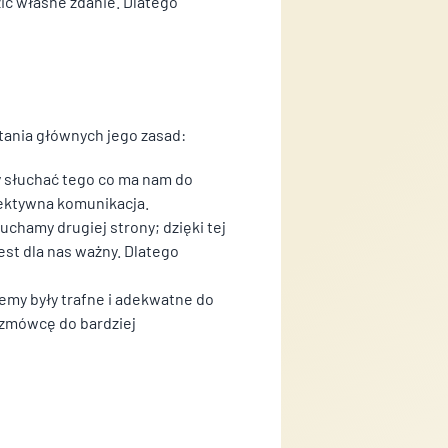
zić własne zdanie. Dlatego
 lub funkcjonowanie strony,
użytkownicy zachowują się na
tania głównych jego zasad:
ży słuchać tego co ma nam do
fektywna komunikacja.
łuchamy drugiej strony; dzięki tej
lem jest wyświetlanie reklam,
est dla nas ważny. Dlatego
dawców i reklamodawców
jemy były trafne i adekwatne do
rozmówcę do bardziej
gólnych ciasteczek.
eptuj wszystko