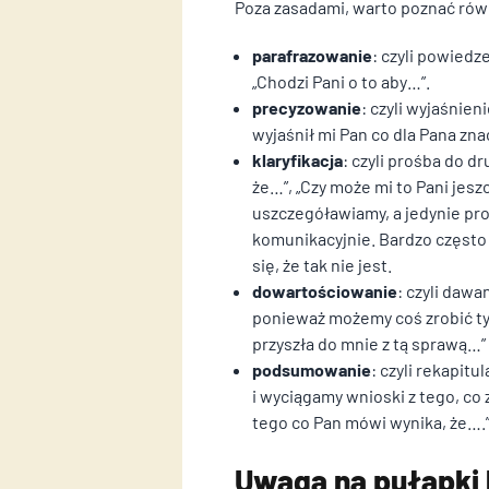
Poza zasadami, warto poznać równ
parafrazowanie
: czyli powiedz
„Chodzi Pani o to aby…”.
precyzowanie
: czyli wyjaśnie
wyjaśnił mi Pan co dla Pana zna
klaryfikacja
: czyli prośba do d
że…”, „Czy może mi to Pani jes
uszczegóławiamy, a jedynie pr
komunikacyjnie. Bardzo często
się, że tak nie jest.
dowartościowanie
: czyli daw
ponieważ możemy coś zrobić tyl
przyszła do mnie z tą sprawą…”
podsumowanie
: czyli rekapit
i wyciągamy wnioski z tego, co
tego co Pan mówi wynika, że….”
Uwaga na pułapki