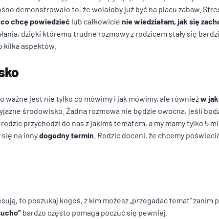
łośno demonstrowało to, że wolałoby już być na placu zabaw. Stre
 co chcę powiedzieć
lub całkowicie
nie wiedziałam, jak się zac
łania, dzięki któremu trudne rozmowy z rodzicem stały się bardzi
o kilka aspektów.
sko
 ważne jest nie tylko co mówimy i jak mówimy, ale również
w ja
zyjazne środowisko. Żadna rozmowa nie będzie owocna, jeśli będ
rodzic przychodzi do nas z jakimś tematem, a my mamy tylko 5 min
się na inny
dogodny termin
. Rodzic doceni, że chcemy poświecić
esują, to poszukaj kogoś, z kim możesz „przegadać temat” zanim
sucho”
bardzo często pomaga poczuć się pewniej.