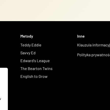
Metody
Inne
Teddy Eddie
Klauzula informacy
Savvy Ed
Polityka prywatnoś
Edward's League
The Bearton Twins
English to Grow
w