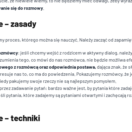
ucie, że niewiele wiemy, to nie będziemy mieć odwagi, żeby wyra
encji umożliwiają stronie zapamiętanie informacji, które zmieniają wygląd
anie się do rozmowy
.
ion, w którym znajduje się użytkownik.
e – zasady
magają właścicielem stron internetowych zrozumieć, w jaki sposób różni 
ny proces, którego można się nauczyć. Należy zacząć od zapamię
ając anonimowe informacje.
rozmówcy
: jeśli chcemy wejść z rodzicem w aktywny dialog, nale
zumienia tego, co mówi do nas rozmówca, nie będzie możliwa e
owego z rozmówcą oraz odpowiednia postawa,
dająca znak, że s
osowane są w celu śledzenia użytkowników na stronach internetowych. Ce
resuje nas to, co ma do powiedzenia. Pokazujemy rozmówcy, że j
jące dla poszczególnych użytkowników i tym samym bardziej cenne dla wy
iedy pakujemy swoje rzeczy nie są najlepszym pomysłem.
rzez zadawanie pytań: bardzo ważne jest, by pytania które zada
eśli pytania, które zadajemy są pytaniami otwartymi i zachęcają 
, to pliki, które są w procesie klasyfikowania, wraz z dostawcami poszcze
 – techniki
Zapisz moje preferencje
Akc