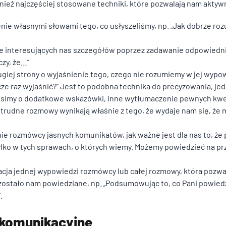
ież najczęściej stosowane techniki, które pozwalają nam aktywn
enie własnymi słowami tego, co usłyszeliśmy, np. „Jak dobrze ro
nie interesujących nas szczegółów poprzez zadawanie odpowiedni
czy, że…”
rugiej strony o wyjaśnienie tego, czego nie rozumiemy w jej wypo
zcze raz wyjaśnić?” Jest to podobna technika do precyzowania, j
osimy o dodatkowe wskazówki, inne wytłumaczenie pewnych kwesti
 trudne rozmowy wynikają właśnie z tego, że wydaje nam się, że
anie rozmówcy jasnych komunikatów, jak ważne jest dla nas to, że
ko w tych sprawach, o których wiemy. Możemy powiedzieć na przy
ulacja jednej wypowiedzi rozmówcy lub całej rozmowy, która pozw
 zostało nam powiedziane, np. „Podsumowując to, co Pani powiedzi
.
 komunikacyjne