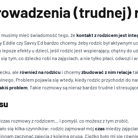
rowadzenia (trudnej
Wyrażam zgodę na przetwar
mi, musimy mieć świadomość tego, że
kontakt z rodzicem jest int
ochronie danych osobowych
y Eddie czy Savvy Ed bardzo chcemy, żeby rodzic był aktywnym u
wysłane przez formularz ko
epsze efekty u dzieci, jeśli rodzic jest wspierający, chętny do
 się tym, co dziecko robi na zajęciach, a nie tylko płaci, odwozi i
Wyrażam zgodę na przetwar
Wyrażam zgodę na przetwar
ochronie danych osobowych
ochronie danych osobowych
iecku, ale
również na rodzicu
i chcemy
zbudować z nim relacje
ta
wysłane przez formularz ko
wysłane przez formularz ko
nego. Problem pojawia się wtedy, kiedy rodzic przychodzi do na
akiś problem
. Takie rozmowy są nieraz bardzo trudne i stresując
esu
dczas rozmowy z rodzicem… i pomyśl, co możesz z tym zrobić.
ło się kilka czynników: rodzic zajmował mój
czas
miedzy zajęciam
innam zaczynać zajęcia z kolejną grupą. Ciężko było mi się równi