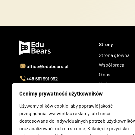
Strony
Strona główna
Współpraca
office@edubears.pl
O nas
+48 661 991 992
Kariera
Cenimy prywatność użytkowników
Blog
Kontakt
Używamy plików cookie, aby poprawić jakość
przeglądania, wyświetlać reklamy lub treści
dostosowane do indywidualnych potrzeb użytkownikó
oraz analizować ruch na stronie. Kliknięcie przycisku