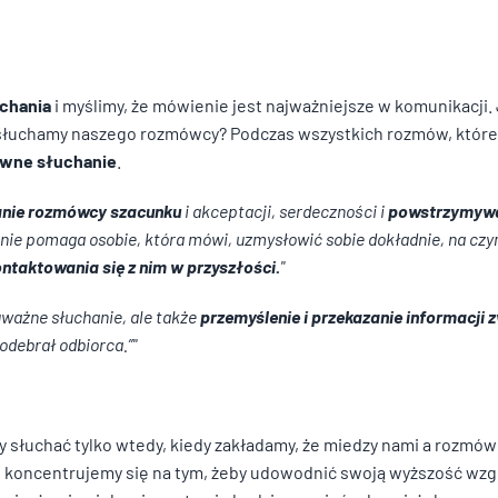
uchania
i myślimy, że mówienie jest najważniejsze w komunikacji
ysłuchamy naszego rozmówcy? Podczas wszystkich rozmów, które 
ywne słuchanie
.
nie rozmówcy szacunku
i akceptacji, serdeczności i
powstrzymywan
do spersonalizowania treści i reklam, aby oferować funkcje społecznościo
o tym, jak korzystasz z naszej witryny, udostępniamy partnerom społeczn
anie pomaga osobie, która mówi, uzmysłowić sobie dokładnie, na cz
ą połączyć te informacje z innymi danymi otrzymanymi od Ciebie lub uzys
ntaktowania się z nim w przyszłości.
uważne słuchanie, ale także
przemyślenie i przekazanie informacji 
debrał odbiorca.”
kluczowe znaczenie dla podstawowych funkcji witryny i witryna nie będzie
e przechowują żadnych danych umożliwiających identyfikację osoby.
 słuchać tylko wtedy, kiedy zakładamy, że miedzy nami a rozmów
e koncentrujemy się na tym, żeby udowodnić swoją wyższość wz