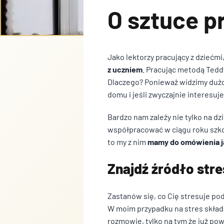
O sztuce p
Jako lektorzy pracujący z dzieć
z uczniem
. Pracując metodą Tedd
Dlaczego? Ponieważ widzimy dużo l
domu i jeśli zwyczajnie interesuje
Bardzo nam zależy nie tylko na dz
współpracować w ciągu roku szkol
to my z nim
mamy do omówienia j
Znajdź źródło str
Zastanów się, co Cię stresuje po
W moim przypadku na stres składa
rozmowie, tylko na tym że już pow