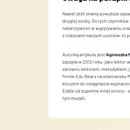
Nawet jeśli znamy powyższe zasad
drugiej osoby. Do tych czynnikó
natarczywość w wypytywaniu oraz
z rodzicami naszych uczniów, to 
Autorką artykułu jest
Agnieszka 
zaczęła w 2012 roku, jako lekto
zarówno lektorem, metodykiem, j
firmie Edu Bears na stanowisku M
kluczem do osiągnięcia wyznaczon
Eddie od zupełnie innej strony – 
tym muzyki.