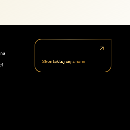
jna
Skontaktuj się z nami
ci