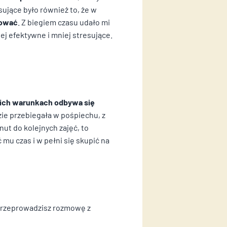
sujące było również to, że w
hować
. Z biegiem czasu udało mi
ej efektywne i mniej stresujące.
kich warunkach odbywa się
zie przebiegała w pośpiechu, z
ut do kolejnych zajęć, to
 mu czas i w pełni się skupić na
 przeprowadzisz rozmowę z