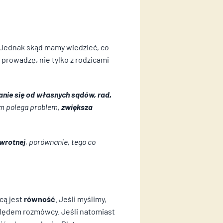
. Jednak skąd mamy wiedzieć, co
prowadzę, nie tylko z rodzicami
ie się od własnych sądów, rad,
we i analizować ruch w
ościowym, reklamowym i
ym polega problem,
zwiększa
kanymi podczas korzystania z
zwrotnej
, porównanie, tego co
 działać w zamierzony sposób
cą jest
równość
. Jeśli myślimy,
ględem rozmówcy. Jeśli natomiast