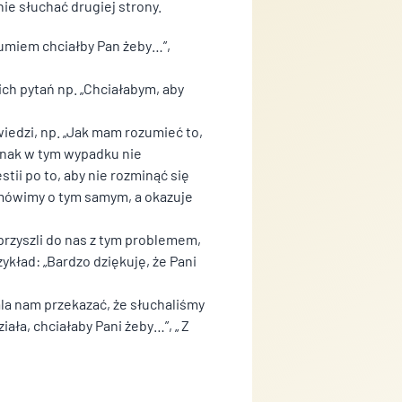
ie słuchać drugiej strony.
zumiem chciałby Pan żeby…”,
ch pytań np. „Chciałabym, aby
wiedzi, np. „Jak mam rozumieć to,
ednak w tym wypadku nie
i po to, aby nie rozminąć się
 mówimy o tym samym, a okazuje
 przyszli do nas z tym problemem,
kład: „Bardzo dziękuję, że Pani
ala nam przekazać, że słuchaliśmy
ała, chciałaby Pani żeby…”, „ Z