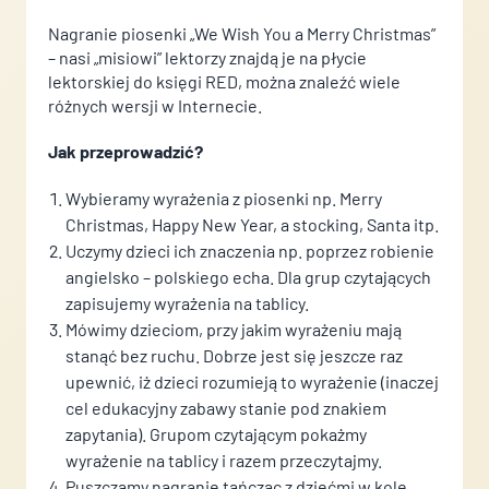
Nagranie piosenki „We Wish You a Merry Christmas”
– nasi „misiowi” lektorzy znajdą je na płycie
lektorskiej do księgi RED, można znaleźć wiele
różnych wersji w Internecie.
Jak przeprowadzić?
Wybieramy wyrażenia z piosenki np. Merry
Christmas, Happy New Year, a stocking, Santa itp.
Uczymy dzieci ich znaczenia np. poprzez robienie
angielsko – polskiego echa. Dla grup czytających
zapisujemy wyrażenia na tablicy.
Mówimy dzieciom, przy jakim wyrażeniu mają
stanąć bez ruchu. Dobrze jest się jeszcze raz
upewnić, iż dzieci rozumieją to wyrażenie (inaczej
cel edukacyjny zabawy stanie pod znakiem
zapytania). Grupom czytającym pokażmy
wyrażenie na tablicy i razem przeczytajmy.
Puszczamy nagranie tańcząc z dziećmi w kole,