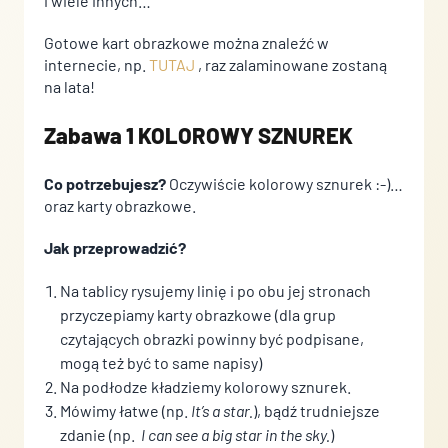
i wiele innych…
Nieklasyfikowane pliki cookie, to pliki, które są w procesie
Gotowe kart obrazkowe można znaleźć w
klasyfikowania, wraz z dostawcami poszczególnych ciasteczek.
internecie, np.
TUTAJ
, raz zalaminowane zostaną
na lata!
Odrzuć
Zabawa 1 KOLOROWY SZNUREK
Zapisz moje preferencje
Co potrzebujesz?
Oczywiście kolorowy sznurek :-)…
Akceptuj wszystko
oraz karty obrazkowe.
Jak przeprowadzić?
Na tablicy rysujemy linię i po obu jej stronach
przyczepiamy karty obrazkowe (dla grup
czytających obrazki powinny być podpisane,
mogą też być to same napisy)
Na podłodze kładziemy kolorowy sznurek.
Mówimy łatwe (np.
It’s a star.
), bądź trudniejsze
zdanie (np.
I can see a big star in the sky.
)