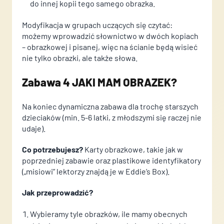
Wyrażam zgodę na przetwarzanie moich danych
Wyrażam zgodę na przetwarzanie moich danych
do innej kopii tego samego obrazka.
osobowych zgodnie z przepisami o ochronie danych
osobowych zgodnie z przepisami o ochronie danych
Modyfikacja w grupach uczących się czytać:
osobowych w związku z udzieleniem odpowiedzi na
osobowych w związku z udzieleniem odpowiedzi na
możemy wprowadzić słownictwo w dwóch kopiach
zapytanie wysłane przez formularz kontaktowy...
zapytanie wysłane przez formularz kontaktowy...
(
(
– obrazkowej i pisanej, więc na ścianie będą wisieć
czytaj dalej )
czytaj dalej )
nie tylko obrazki, ale także słowa.
Zabawa 4 JAKI MAM OBRAZEK?
Na koniec dynamiczna zabawa dla trochę starszych
dzieciaków (min. 5-6 latki, z młodszymi się raczej nie
udaje).
Co potrzebujesz?
Karty obrazkowe, takie jak w
poprzedniej zabawie oraz plastikowe identyfikatory
(„misiowi” lektorzy znajdą je w Eddie’s Box).
Jak przeprowadzić?
Wybieramy tyle obrazków, ile mamy obecnych