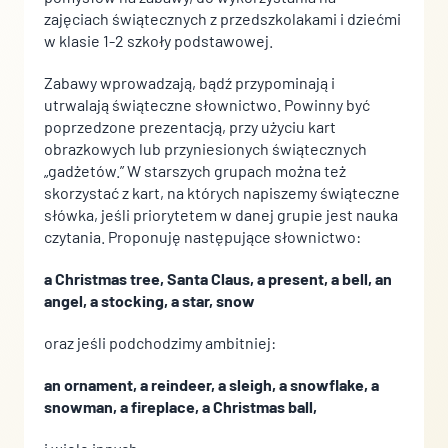
Pliki cookie dotyczące preferencji umożliwiają stronie
zajęciach świątecznych z przedszkolakami i dziećmi
zapamiętanie informacji, które zmieniają wygląd lub
w klasie 1-2 szkoły podstawowej.
funkcjonowanie strony, np. preferowany język lub region, w
którym znajduje się użytkownik.
Zabawy wprowadzają, bądź przypominają i
utrwalają świąteczne słownictwo. Powinny być
Statystyka
poprzedzone prezentacją, przy użyciu kart
obrazkowych lub przyniesionych świątecznych
Statystyczne pliki cookie pomagają właścicielem stron
„gadżetów.” W starszych grupach można też
internetowych zrozumieć, w jaki sposób różni użytkownicy
skorzystać z kart, na których napiszemy świąteczne
zachowują się na stronie, gromadząc i zgłaszając anonimowe
informacje.
słówka, jeśli priorytetem w danej grupie jest nauka
czytania. Proponuję następujące słownictwo:
Marketing
a Christmas tree, Santa Claus, a present, a bell, an
angel, a stocking, a star, snow
Marketingowe pliki cookie stosowane są w celu śledzenia
użytkowników na stronach internetowych. Celem jest
oraz jeśli podchodzimy ambitniej:
wyświetlanie reklam, które są istotne i interesujące dla
poszczególnych użytkowników i tym samym bardziej cenne dla
an ornament, a reindeer, a sleigh, a snowflake, a
wydawców i reklamodawców strony trzeciej.
snowman, a fireplace, a Christmas ball,
Nieklasyfikowane