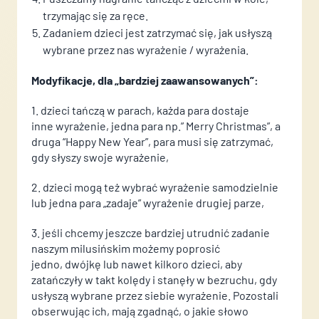
trzymając się za ręce.
Zadaniem dzieci jest zatrzymać się, jak usłyszą
wybrane przez nas wyrażenie / wyrażenia.
Modyfikacje, dla „bardziej zaawansowanych”:
1. dzieci tańczą w parach, każda para dostaje
inne wyrażenie, jedna para np.” Merry Christmas”, a
druga “Happy New Year”, para musi się zatrzymać,
Imię i Nazwisko
gdy słyszy swoje wyrażenie,
2. dzieci mogą też wybrać wyrażenie samodzielnie
Telefon
lub jedna para „zadaje” wyrażenie drugiej parze,
3. jeśli chcemy jeszcze bardziej utrudnić zadanie
Email
naszym milusińskim możemy poprosić
jedno, dwójkę lub nawet kilkoro dzieci, aby
zatańczyły w takt kolędy i stanęły w bezruchu, gdy
Imie i nazwisko
Imie i nazwisko
usłyszą wybrane przez siebie wyrażenie. Pozostali
CV
obserwując ich, mają zgadnąć, o jakie słowo