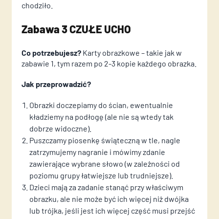
chodziło.
E-mail
E-mail
Wiadomość
Zabawa 3 CZUŁE UCHO
Telefon
Telefon
Co potrzebujesz?
Karty obrazkowe – takie jak w
zabawie 1, tym razem po 2-3 kopie każdego obrazka.
Wiadomość*
Wiadomość*
Wyrażam zgodę na przetwarzanie moich danych
Jak przeprowadzić?
osobowych zgodnie z przepisami o ochronie danych
Obrazki doczepiamy do ścian, ewentualnie
osobowych w związku z udzieleniem odpowiedzi na
kładziemy na podłogę (ale nie są wtedy tak
zapytanie wysłane przez formularz kontaktowy...
(
dobrze widoczne).
czytaj dalej )
Puszczamy piosenkę świąteczną w tle, nagle
zatrzymujemy nagranie i mówimy zdanie
zawierające wybrane słowo (w zależności od
poziomu grupy łatwiejsze lub trudniejsze).
Dzieci mają za zadanie stanąć przy właściwym
obrazku, ale nie może być ich więcej niż dwójka
lub trójka, jeśli jest ich więcej część musi przejść