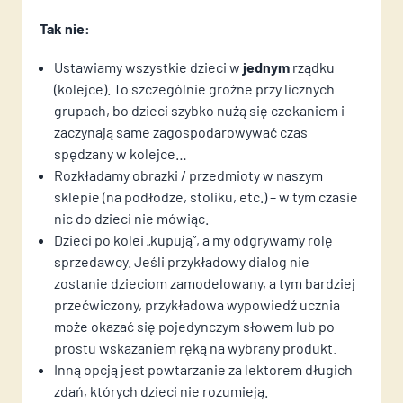
Tak nie:
Imię i Nazwisko
Ustawiamy wszystkie dzieci w
jednym
rządku
(kolejce). To szczególnie groźne przy licznych
grupach, bo dzieci szybko nużą się czekaniem i
Telefon
zaczynają same zagospodarowywać czas
spędzany w kolejce…
Rozkładamy obrazki / przedmioty w naszym
Email
sklepie (na podłodze, stoliku, etc.) – w tym czasie
nic do dzieci nie mówiąc.
Imie i nazwisko
Imie i nazwisko
Dzieci po kolei „kupują”, a my odgrywamy rolę
CV
sprzedawcy. Jeśli przykładowy dialog nie
zostanie dzieciom zamodelowany, a tym bardziej
E-mail
E-mail
przećwiczony, przykładowa wypowiedź ucznia
może okazać się pojedynczym słowem lub po
Wiadomość
prostu wskazaniem ręką na wybrany produkt.
Telefon
Telefon
Inną opcją jest powtarzanie za lektorem długich
zdań, których dzieci nie rozumieją.