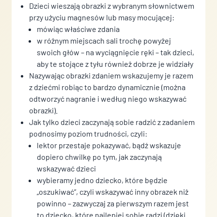
Dzieci wieszają obrazki z wybranym słownictwem
przy użyciu magnesów lub masy mocującej:
mówiąc właściwe zdania
w różnym miejscach sali trochę powyżej
swoich głów – na wyciągnięcie ręki – tak dzieci,
aby te stojące z tyłu również dobrze je widziały
Nazywając obrazki zdaniem wskazujemy je razem
z dziećmi robiąc to bardzo dynamicznie (można
odtworzyć nagranie i według niego wskazywać
obrazki).
Jak tylko dzieci zaczynają sobie radzić z zadaniem
podnosimy poziom trudności, czyli:
lektor przestaje pokazywać, bądź wskazuje
dopiero chwilkę po tym, jak zaczynają
wskazywać dzieci
wybieramy jedno dziecko, które będzie
„oszukiwać”, czyli wskazywać inny obrazek niż
powinno – zazwyczaj za pierwszym razem jest
to dziecko, które najlepiej sobie radzi (dzięki