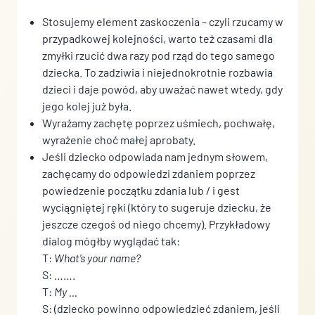
Stosujemy element zaskoczenia – czyli rzucamy w
przypadkowej kolejności, warto też czasami dla
zmyłki rzucić dwa razy pod rząd do tego samego
dziecka. To zadziwia i niejednokrotnie rozbawia
dzieci i daje powód, aby uważać nawet wtedy, gdy
jego kolej już była.
Wyrażamy zachętę poprzez uśmiech, pochwałę,
wyrażenie choć małej aprobaty.
Jeśli dziecko odpowiada nam jednym słowem,
zachęcamy do odpowiedzi zdaniem poprzez
powiedzenie początku zdania lub / i gest
wyciągniętej ręki (który to sugeruje dziecku, że
jeszcze czegoś od niego chcemy). Przykładowy
dialog mógłby wyglądać tak:
T:
What’s your name?
S: …….
T:
My …
S: (dziecko powinno odpowiedzieć zdaniem, jeśli