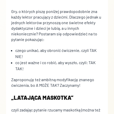
Pliki cookie dotyczące preferencji umożliwiają stronie
zapamiętanie informacji, które zmieniają wygląd lub
funkcjonowanie strony, np. preferowany język lub region, w
Gry, o których piszę poniżej prawdopodobnie zna
którym znajduje się użytkownik.
każdy lektor pracujący z dziećmi. Dlaczego jednak u
jednych lektorów przynoszą one świetne efekty
dydaktyczne i dzieci je lubią, a u innych
Statystyka
niekoniecznie? Postaram się odpowiedzieć na to
Statystyczne pliki cookie pomagają właścicielem stron
pytanie pokazując:
internetowych zrozumieć, w jaki sposób różni użytkownicy
zachowują się na stronie, gromadząc i zgłaszając anonimowe
czego unikać, aby obronić ćwiczenie, czyli TAK
informacje.
NIE!
co jest ważne i co robić, aby wyszło, czyli: TAK
Marketing
TAK!
Marketingowe pliki cookie stosowane są w celu śledzenia
Zaproponuję też ambitną modyfikację znanego
użytkowników na stronach internetowych. Celem jest
ćwiczenia, bo A MOŻE TAK? Zaczynamy!
wyświetlanie reklam, które są istotne i interesujące dla
poszczególnych użytkowników i tym samym bardziej cenne dla
„LATAJĄCA MASKOTKA”
wydawców i reklamodawców strony trzeciej.
czyli zadając pytanie rzucamy maskotką (można też
Nieklasyfikowane