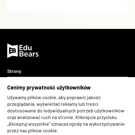
Strony
Strona główna
Metody
Cenimy prywatność użytkowników
Współpraca
Używamy plików cookie, aby poprawić jakość
Teddy Eddie
Inne
O nas
przeglądania, wyświetlać reklamy lub treści
Savvy Ed
dostosowane do indywidualnych potrzeb użytkowników
Kariera
Klauzula informacyjna
Napisz do nas
Zadzwoń do nas
Edward's League
oraz analizować ruch na stronie. Kliknięcie przycisku
Blog
„Akceptuj wszystkie” oznacza zgodę na wykorzystywanie
Polityka prywatności
The Bearton Twins
przez nas plików cookie.
Kontakt
webtom.pl
©