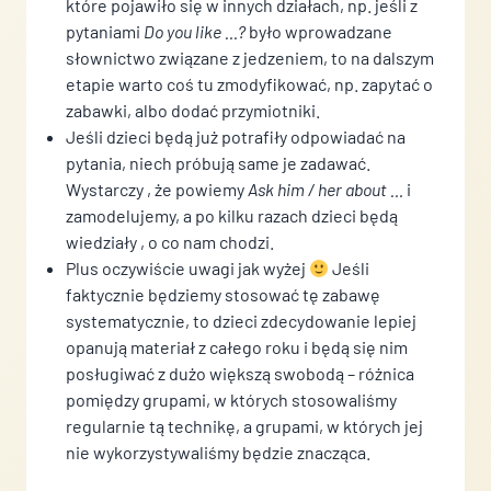
które pojawiło się w innych działach, np. jeśli z
pytaniami
Do you like …?
było wprowadzane
słownictwo związane z jedzeniem, to na dalszym
etapie warto coś tu zmodyfikować, np. zapytać o
zabawki, albo dodać przymiotniki.
Jeśli dzieci będą już potrafiły odpowiadać na
pytania, niech próbują same je zadawać.
Wystarczy , że powiemy
Ask him / her about …
i
zamodelujemy, a po kilku razach dzieci będą
wiedziały , o co nam chodzi.
Plus oczywiście uwagi jak wyżej
Jeśli
faktycznie będziemy stosować tę zabawę
systematycznie, to dzieci zdecydowanie lepiej
opanują materiał z całego roku i będą się nim
posługiwać z dużo większą swobodą – różnica
pomiędzy grupami, w których stosowaliśmy
regularnie tą technikę, a grupami, w których jej
nie wykorzystywaliśmy będzie znacząca.