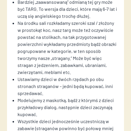
Bardziej „zaawansowaną” odmianą tej gry może
być TARG. To wersja dla dzieci, które mają 6-7 lat i
uczą się angielskiego trochę dłużej.
Na środku sali rozkładamy szeroki szal / złożony
w prostokąt koc, nasz targ może też oczywiście
powstać na stolikach, na tak przygotowanej
powierzchni wykładamy przedmioty bądź obrazki
pogrupowane w kategorie, w ten sposób
tworzymy nasze „stragany.” Może być więc
stragan z jedzeniem, zabawkami, ubraniami,
zwierzętami, meblami etc.
Ustawiamy dzieci w dwóch rzędach po obu
stronach straganów – jedni będą kupować, inni
sprzedawać.
Modelujemy z maskotką, bądź z którymś z dzieci
przykładowy dialog, następnie dzieci zaczynają
kupować.
Wszystkie dzieci jednocześnie uczestniczą w
zabawie (straganów powinno być połowę mniej