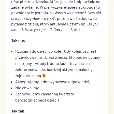
użyć piłki) do dziecka, które ją łapie i odpowiada na
zadane pytanie. W pierwszym etapie nauki będą to
Nieklasyfikowane pliki cookie, to pliki, które są w procesie
pewnie takie pytania jak
What’s your name?, How old
klasyfikowania, wraz z dostawcami poszczególnych ciasteczek.
are you?
czy
How are you?
, potem warto dodawać
pytania z działu, który aktualnie uczymy np.
Do you
Odrzuć
like …?, Have you got …?, Can you …?,
etc.
Zapisz moje preferencje
Tak nie:
Akceptuj wszystko
Rzucamy do dzieci po kolei. Gdy kolejność jest
przewidywalna, dzieci wiedzą, kto będzie pytany
następny – wtedy trudno jest utrzymać ich
zainteresowanie, bardziej aktywne maluchy
zajmą się sobą
Akceptujemy jednowyrazowe odpowiedzi.
Nie chwalimy.
Zachowujemy kamienną twarz (to
bardzo zniechęca dzieci).
Tak tak: