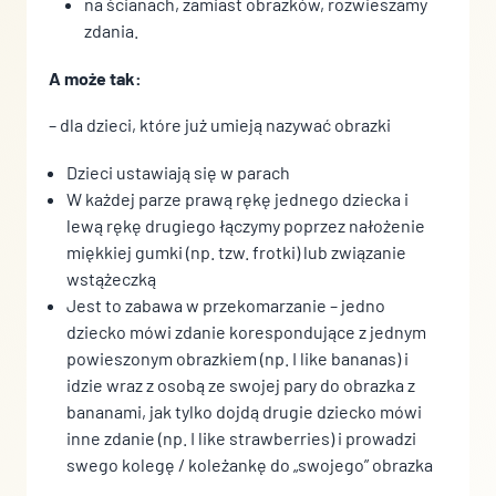
na ścianach, zamiast obrazków, rozwieszamy
zdania.
A może tak:
– dla dzieci, które już umieją nazywać obrazki
Dzieci ustawiają się w parach
W każdej parze prawą rękę jednego dziecka i
lewą rękę drugiego łączymy poprzez nałożenie
miękkiej gumki (np. tzw. frotki) lub związanie
wstążeczką
Jest to zabawa w przekomarzanie – jedno
dziecko mówi zdanie korespondujące z jednym
powieszonym obrazkiem (np. I like bananas) i
idzie wraz z osobą ze swojej pary do obrazka z
bananami, jak tylko dojdą drugie dziecko mówi
inne zdanie (np. I like strawberries) i prowadzi
swego kolegę / koleżankę do „swojego” obrazka