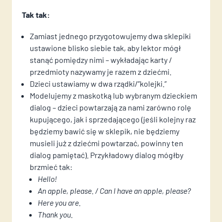
Wiadomość*
Wiadomość*
Tak tak:
Wyrażam zgodę na przetwarzanie moich danych
osobowych zgodnie z przepisami o ochronie danych
Zamiast jednego przygotowujemy dwa sklepiki
osobowych w związku z udzieleniem odpowiedzi na
ustawione blisko siebie tak, aby lektor mógł
zapytanie wysłane przez formularz kontaktowy...
(
stanąć pomiędzy nimi – wykładając karty /
czytaj dalej )
przedmioty nazywamy je razem z dziećmi.
Dzieci ustawiamy w dwa rządki/”kolejki.”
Modelujemy z maskotką lub wybranym dzieckiem
dialog – dzieci powtarzają za nami zarówno rolę
kupującego, jak i sprzedającego (jeśli kolejny raz
będziemy bawić się w sklepik, nie będziemy
musieli już z dziećmi powtarzać, powinny ten
dialog pamiętać). Przykładowy dialog mógłby
Wyrażam zgodę na przetwarzanie moich danych
Wyrażam zgodę na przetwarzanie moich danych
brzmieć tak:
osobowych zgodnie z przepisami o ochronie danych
osobowych zgodnie z przepisami o ochronie danych
Hello!
osobowych w związku z udzieleniem odpowiedzi na
osobowych w związku z udzieleniem odpowiedzi na
An apple, please. / Can I have an apple, please?
zapytanie wysłane przez formularz kontaktowy...
zapytanie wysłane przez formularz kontaktowy...
(
(
Here you are.
czytaj dalej )
czytaj dalej )
Thank you.